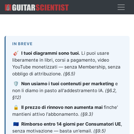
IN BREVE
🎸
I tuoi diagrammi sono tuoi.
Li puoi usare
liberamente in libri, corsi a pagamento, video
YouTube monetizzati — senza Membership, senza
obbligo di attribuzione.
(§6.5)
🛡️
Non usiamo i tuoi contenuti per marketing
e
non li diamo in pasto all'addestramento IA.
(§6.2,
§12)
🔒
Il prezzo di rinnovo non aumenta mai
finche'
mantieni attivo l'abbonamento.
(§9.3)
🇪🇺
Rimborso entro 14 giorni per Consumatori UE
,
senza motivazione — basta un'email.
(§9.5)